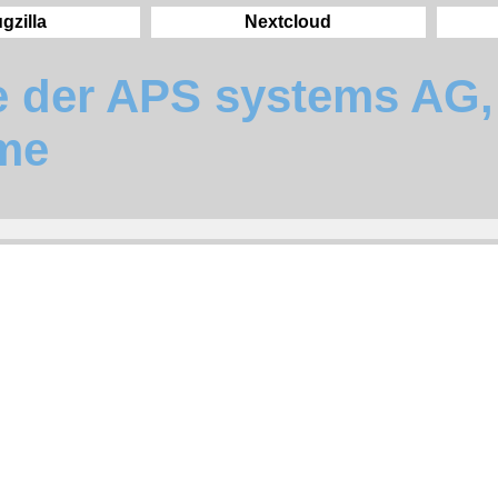
gzilla
Nextcloud
e der APS systems AG, 
me